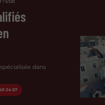
 l’État
lifiés
en
 spécialisée dans
49 24 67