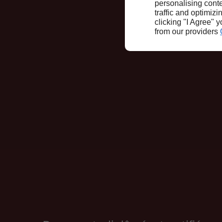
personalising conte
traffic and optimizi
clicking "I Agree" 
from our providers