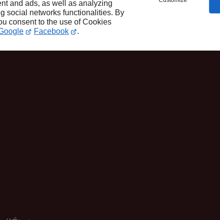
Customize
nt and ads, as well as analyzing
ng social networks functionalities. By
you consent to the use of Cookies
Google
Facebook
.