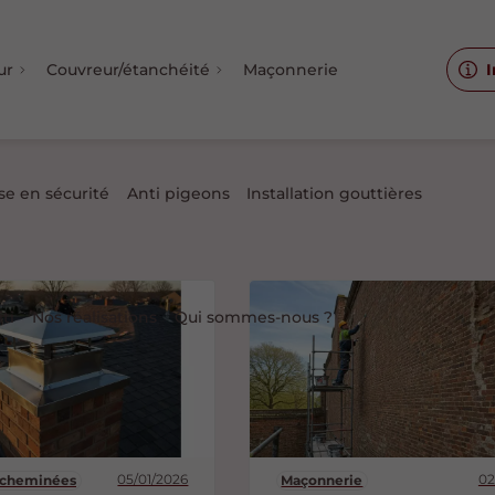
ur
Couvreur/étanchéité
Maçonnerie
I
se en sécurité
Anti pigeons
Installation gouttières
iti
Nos réalisations
Qui sommes-nous ?
05/01/2026
02
r cheminées
Maçonnerie