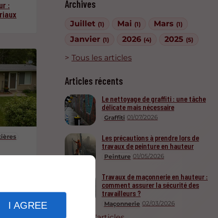
Archives
r :
riaux
Juillet
Mai
Mars
(1)
(1)
(1)
Janvier
2026
2025
(1)
(4)
(5)
Tous les articles
Articles récents
Le nettoyage de graffiti : une tâche
délicate mais nécessaire
01/07/2026
Graffiti
tières
Les précautions à prendre lors de
travaux de peinture en hauteur
01/05/2026
Peinture
endre
Travaux de maçonnerie en hauteur :
comment assurer la sécurité des
travailleurs ?
02/03/2026
I AGREE
Maçonnerie
Plus d'articles