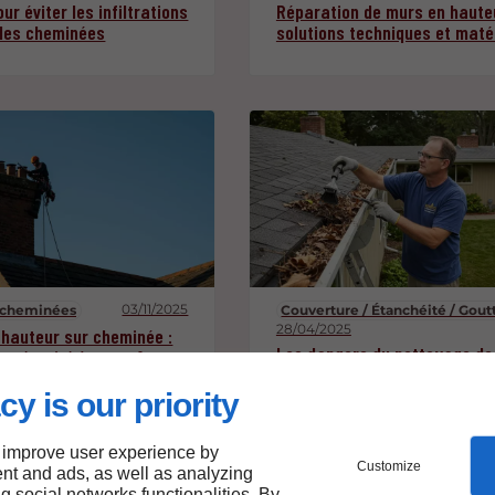
ur éviter les infiltrations
Réparation de murs en hauteu
 les cheminées
solutions techniques et maté
03/11/2025
r cheminées
Couverture / Étanchéité / Gout
28/04/2025
hauteur sur cheminée :
Les dangers du nettoyage de
de sécurité à connaître
gouttières : précautions à pr
cy is our priority
 improve user experience by
Customize
nt and ads, as well as analyzing
ng social networks functionalities. By