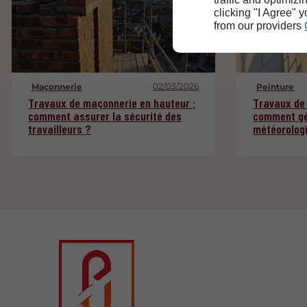
clicking "I Agree" 
from our providers
02/03/2026
Maçonnerie
Peinture
Travaux de maçonnerie en hauteur :
Travaux de 
comment assurer la sécurité des
comment gé
travailleurs ?
météorologi