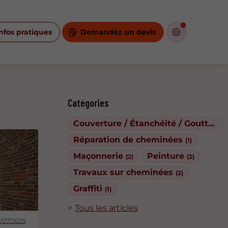
nfos pratiques
Demandez un devis
Catégories
Couverture / Étanchéité / Gouttières
Réparation de cheminées
(1)
Maçonnerie
Peinture
(2)
(2)
Travaux sur cheminées
(2)
Graffiti
(1)
Tous les articles
/07/2025