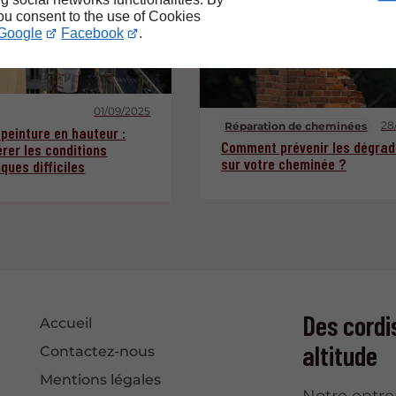
you consent to the use of Cookies
Google
Facebook
.
01/09/2025
28
Réparation de cheminées
peinture en hauteur :
Comment prévenir les dégrad
rer les conditions
sur votre cheminée ?
ques difficiles
Des cordi
Accueil
altitude
Contactez-nous
Mentions légales
Notre entre