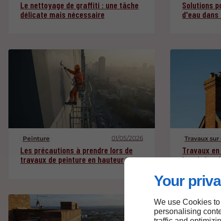
Le nettoyage de graffiti : une tâche
Solutions po
délicate mais nécessaire
d'eau dans
01/05/2026
Peinture
Travaux su
Les précautions à prendre lors de
Travaux en 
travaux de peinture en hauteur
les règles 
Your priva
We use Cookies to
personalising conte
traffic and optimizi