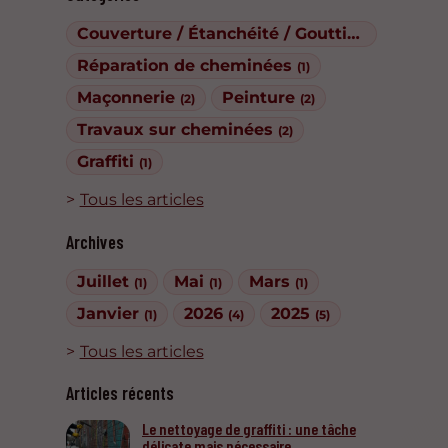
Couverture / Étanchéité / Gouttières
(1)
Réparation de cheminées
(1)
Maçonnerie
Peinture
(2)
(2)
Travaux sur cheminées
(2)
Graffiti
(1)
Tous les articles
Archives
Juillet
Mai
Mars
(1)
(1)
(1)
Janvier
2026
2025
(1)
(4)
(5)
Tous les articles
Articles récents
Le nettoyage de graffiti : une tâche
délicate mais nécessaire