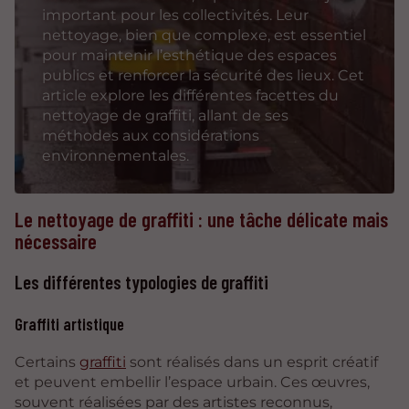
important pour les collectivités. Leur
nettoyage, bien que complexe, est essentiel
pour maintenir l’esthétique des espaces
publics et renforcer la sécurité des lieux. Cet
article explore les différentes facettes du
nettoyage de graffiti, allant de ses
méthodes aux considérations
environnementales.
Le nettoyage de graffiti : une tâche délicate mais
nécessaire
Les différentes typologies de graffiti
Graffiti artistique
Certains
graffiti
sont réalisés dans un esprit créatif
et peuvent embellir l’espace urbain. Ces œuvres,
souvent réalisées par des artistes reconnus,