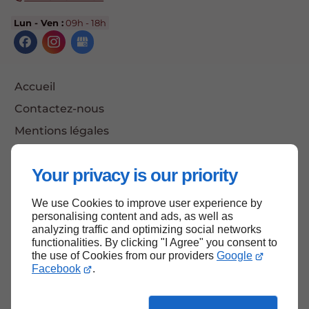
Lun - Ven :
09h - 18h
Accueil
Contactez-nous
Mentions légales
Plan du site
Your privacy is our priority
We use Cookies to improve user experience by
Haut de page
personalising content and ads, as well as
analyzing traffic and optimizing social networks
functionalities. By clicking "I Agree" you consent to
the use of Cookies from our providers
Google
Facebook
.