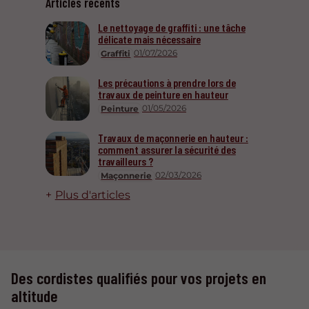
Articles récents
Le nettoyage de graffiti : une tâche
délicate mais nécessaire
01/07/2026
Graffiti
Les précautions à prendre lors de
travaux de peinture en hauteur
01/05/2026
Peinture
Travaux de maçonnerie en hauteur :
comment assurer la sécurité des
travailleurs ?
02/03/2026
Maçonnerie
Plus d'articles
Des cordistes qualifiés pour vos projets en
altitude