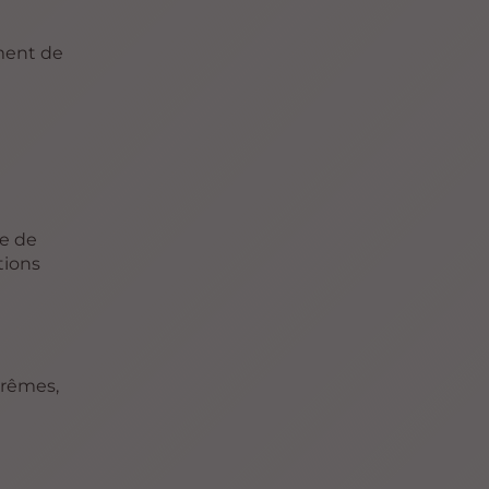
ement de
ée de
tions
trêmes,