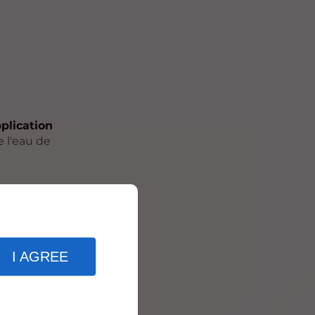
pplication
e l'eau de
e
I AGREE