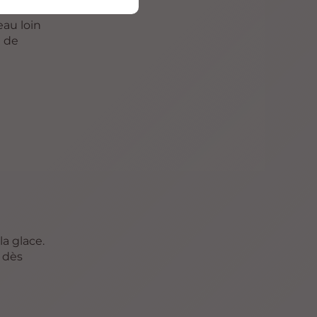
au loin
t de
a glace.
 dès