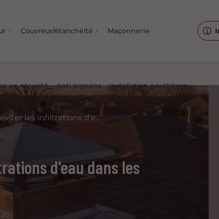
ur
Couvreur/étanchéité
Maçonnerie
I
se en sécurité
Anti pigeons
Installation gouttières
Solutions pour éviter les infiltrations d'eau dans les cheminées
iti
Nos réalisations
Qui sommes-nous ?
ltrations d'eau dans les
026