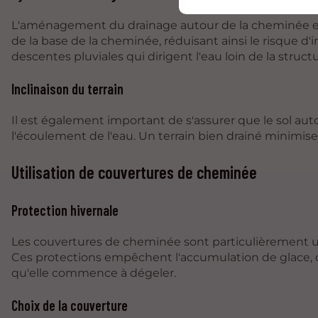
L'aménagement du drainage autour de la cheminée est
de la base de la cheminée, réduisant ainsi le risque d'in
descentes pluviales qui dirigent l'eau loin de la structu
Inclinaison du terrain
Il est également important de s'assurer que le sol aut
l'écoulement de l'eau. Un terrain bien drainé minimis
Utilisation de couvertures de cheminée
Protection hivernale
Les couvertures de cheminée sont particulièrement util
Ces protections empêchent l'accumulation de glace, qu
qu'elle commence à dégeler.
Choix de la couverture