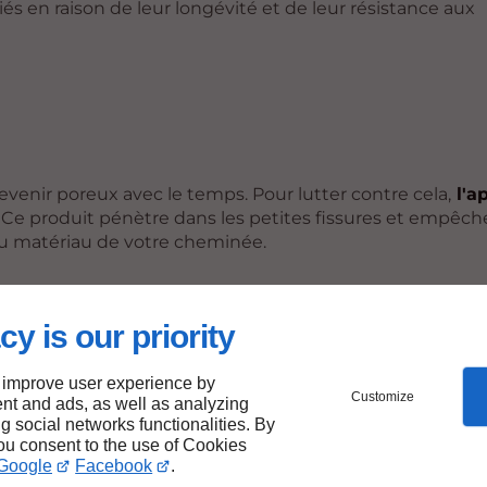
és en raison de leur longévité et de leur résistance aux
venir poreux avec le temps. Pour lutter contre cela,
l'a
. Ce produit pénètre dans les petites fissures et empêch
é au matériau de votre cheminée.
cy is our priority
5 ans, selon les conditions climatiques de votre région. Un
s d'usure et d'agir rapidement.
 improve user experience by
Customize
nt and ads, as well as analyzing
ng social networks functionalities. By
you consent to the use of Cookies
Google
Facebook
.