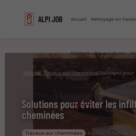
ALPI JOB
Accueil
Nettoyage en haute
Peinture
Travaux divers
Mi
Articles
Travaux sur cheminées
Travaux sur cheminées
Graff
Solutions pour éviter les infi
cheminées
Actualités
Travaux sur cheminées
Admin / 5 Janvier 2