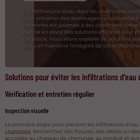
Les infiltrations d'eau dans les cheminées re
peut entraîner des dommages considérables à 
cheminée est soumise à des conditions climatiqu
mettre en place des solutions efficaces pour pr
cet article, nous allons explorer six solutions pr
d'eau et maintenir l'intégrité de votre cheminé
Solutions pour éviter les infiltrations d'ea
Vérification et entretien régulier
Inspection visuelle
La première étape pour prévenir les infiltrations d'ea
cheminée
. Recherchez des fissures, des débris ou des
accordée au chapeau de cheminée, au conduit et aux 