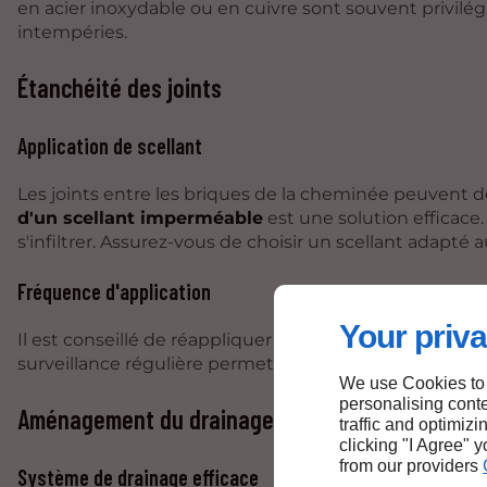
en acier inoxydable ou en cuivre sont souvent privilégi
intempéries.
Étanchéité des joints
Application de scellant
Les joints entre les briques de la cheminée peuvent de
d'un scellant imperméable
est une solution efficace
s'infiltrer. Assurez-vous de choisir un scellant adapt
Fréquence d'application
Your priva
Il est conseillé de réappliquer le scellant tous les 3 à 
surveillance régulière permettra de détecter les signe
We use Cookies to
personalising conte
Aménagement du drainage
traffic and optimizi
clicking "I Agree" 
from our providers
Système de drainage efficace